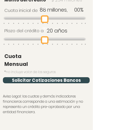
90
00%
88 millones,
Cuota inicial de
90
20 años
Plazo del crédito a
Cuota
Mensual
*no incluye valor de los seguros
Solicitar Cotizaciones Bancos
Aviso Legal: las cuotas y demás indicadores
financieros corresponde a una estimación y no
representa un crédito pre-aprobado por una
entidad financiera.