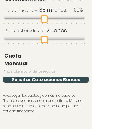
90
00%
88 millones,
Cuota inicial de
90
20 años
Plazo del crédito a
Cuota
Mensual
*no incluye valor de los seguros
Solicitar Cotizaciones Bancos
Aviso Legal: las cuotas y demás indicadores
financieros corresponde a una estimación y no
representa un crédito pre-aprobado por una
entidad financiera.