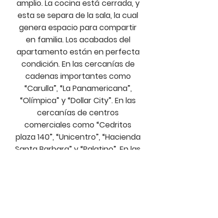
amplio. La cocina está cerrada, y
esta se separa de la sala, la cual
genera espacio para compartir
en familia. Los acabados del
apartamento están en perfecta
condición. En las cercanías de
cadenas importantes como
“Carulla”, “La Panamericana”,
“Olímpica” y “Dollar City”. En las
cercanías de centros
comerciales como “Cedritos
plaza 140”, “Unicentro”, “Hacienda
Santa Barbara” y “Palatino”. En las
cercanías de parques como
“Parque Alcala nueva autopista”
y portal de transmilenio “Alcalá”.