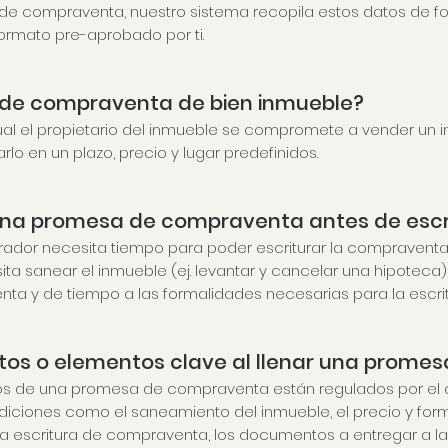
 compraventa, nuestro sistema recopila estos datos de form
rmato pre-aprobado por ti.
de compraventa de bien inmueble?
cual el propietario del inmueble se compromete a vender un
 en un plazo, precio y lugar predefinidos.
una promesa de compraventa antes de escr
dor necesita tiempo para poder escriturar la compraventa 
ta sanear el inmueble (ej. levantar y cancelar una hipoteca)
enta y de tiempo a las formalidades necesarias para la escrit
sitos o elementos clave al llenar una prom
os de una promesa de compraventa están regulados por el artí
iciones como el saneamiento del inmueble, el precio y for
a escritura de compraventa, los documentos a entregar a la