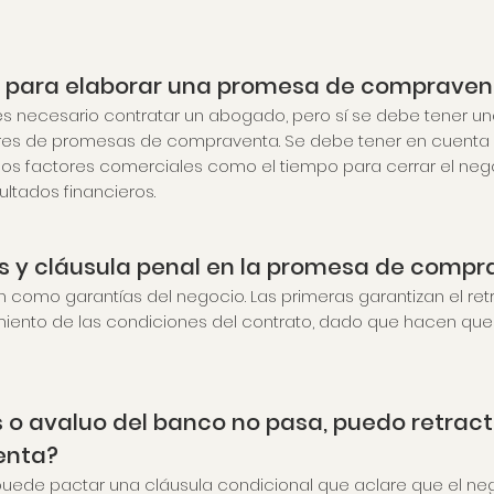
 para elaborar una promesa de compraven
es necesario contratar un abogado, pero sí se debe tener u
res de promesas de compraventa. Se debe tener en cuenta 
 los factores comerciales como el tiempo para cerrar el nego
ultados financieros.
as y cláusula penal en la promesa de comp
en como garantías del negocio. Las primeras garantizan el re
iento de las condiciones del contrato, dado que hacen que
los o avaluo del banco no pasa, puedo retra
enta?
uede pactar una cláusula condicional que aclare que el neg