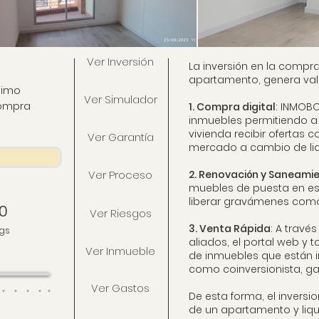
Ver Inversión
La inversión en la compr
apartamento, genera valo
nimo
Ver Simulador
Compra
1. Compra digital
: INMOBO
inmuebles permitiendo a 
vivienda recibir ofertas 
Ver Garantía
mercado a cambio de liq
Ver Proceso
2. Renovación y Saneami
muebles de puesta en es
liberar gravámenes como
0
Ver Riesgos
3. Venta Rápida
: A trav
gs
aliados, el portal web y 
Ver Inmueble
de inmuebles que están 
como coinversionista, gar
Ver Gastos
De esta forma, el invers
de un apartamento y liqu