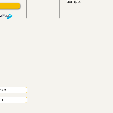
tiempo.
aze
le