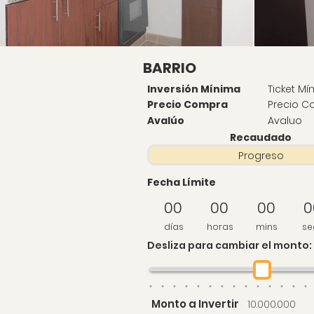
BARRIO
Inversión Mínima
Ticket Mí
Precio Compra
Precio 
Avalúo
Avaluo
Recaudado
Progreso
Fecha Límite
00
00
00
0
días
horas
mins
se
Desliza para cambiar el monto:
10
Monto a Invertir
10.000.000