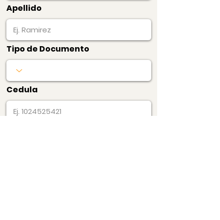
Apellido
Tipo de Documento
Cedula
Producto
Precio
$37.000
1 Avaluo, Certificado
de Precios Barrio y
Edificio
Pagar Ahora