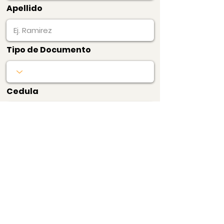
Apellido
Tipo de Documento
Cedula
Producto
Precio
$60.000
estudioJuridico
Pagar Ahora
Bogotá, Colombia