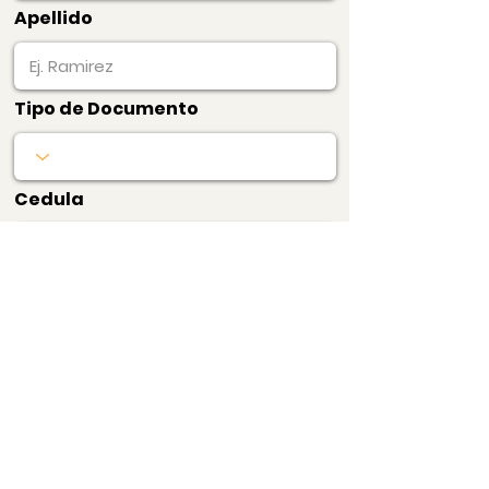
Apellido
Tipo de Documento
Cedula
Producto
Precio
$100.000
mensualidadPRO
Pagar Ahora
Bogotá, Colombia