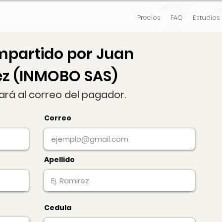
Precios
FAQ
Estudios
mpartido por Juan
ez (INMOBO SAS)
gará al correo del pagador.
Correo
Apellido
Cedula