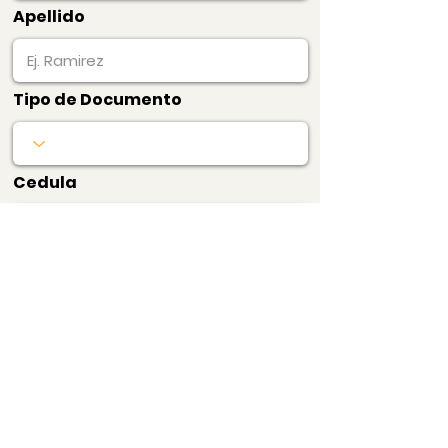
Apellido
Tipo de Documento
Cedula
Producto
Precio
$100.000
mensualidadPRO
Pagar Ahora
Bogotá, Colombia