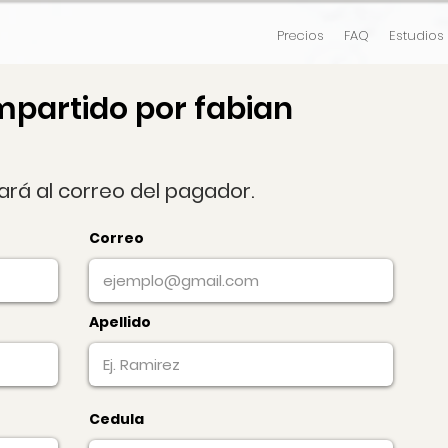
Precios
FAQ
Estudios
mpartido por fabian
gará al correo del pagador.
Correo
Apellido
Cedula