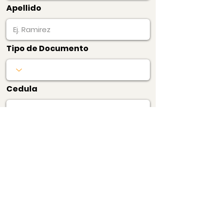
Apellido
Tipo de Documento
Cedula
Producto
Precio
$35.700
Avaluo y Certificado
de Precios Edificio
Pagar Ahora