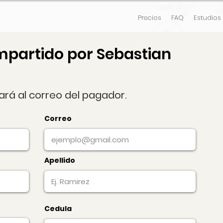
Precios
FAQ
Estudios
mpartido por Sebastian
gará al correo del pagador.
Correo
Apellido
Cedula