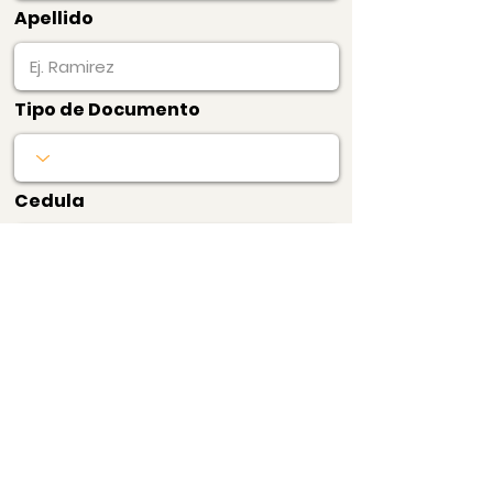
Apellido
Tipo de Documento
Cedula
Producto
Precio
$60.000
estudioJuridico
Pagar Ahora
Bogotá, Colombia