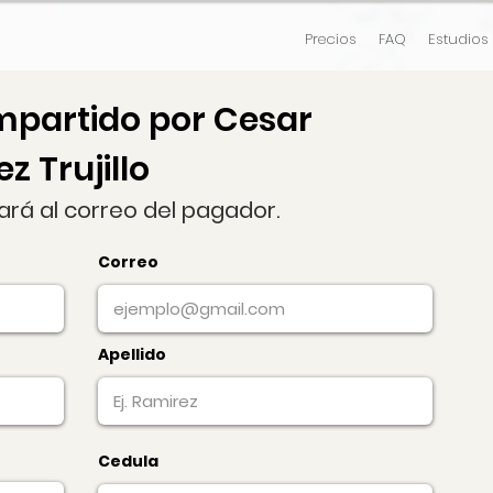
Precios
FAQ
Estudios
mpartido por Cesar
z Trujillo
gará al correo del pagador.
Correo
Apellido
Cedula