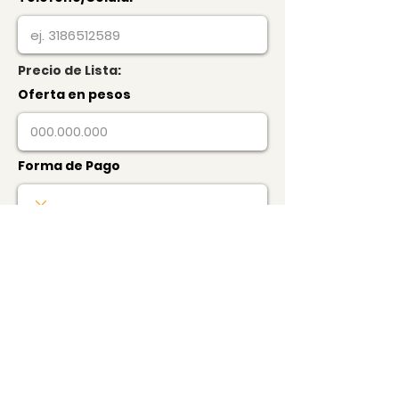
Precio de Lista:
Oferta en pesos
Forma de Pago
Monto para Separar
1%
otro
Monto Separación (no promesa)
Distribución de los Pagos (aprox)
Términos / Comentarios