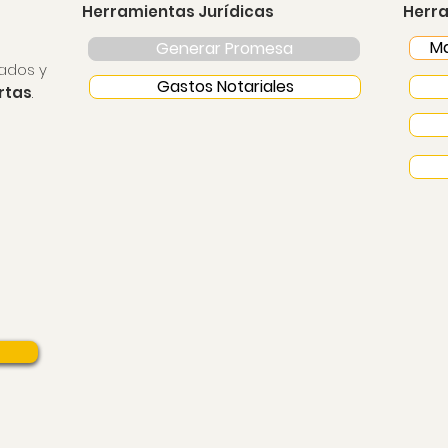
Herramientas Jurídicas
Herra
Ma
Generar Promesa
ados y
Gastos Notariales
ertas
.