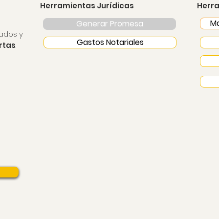
Herramientas Jurídicas
Herra
Ma
Generar Promesa
ados y
Gastos Notariales
ertas
.