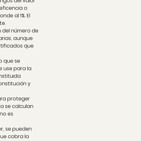
angos del valor 
eficencia o 
de al 1%. El 
te.
n del número de 
arias, aunque 
tificados que 
o que se 
e use para la 
stituida 
onstitución y 
ara proteger 
ia se calculan 
no es 
r, se pueden 
ue cobra la 