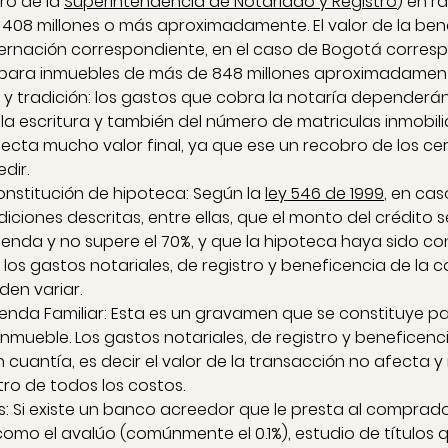
ro de la 
Superintendencia de Notariado y Registro
) en r
5, 408 millones o más aproximadamente. El valor de la ben
rnación correspondiente, en el caso de Bogotá correspon
a para inmuebles de más de 848 millones aproximadamen
 y tradición: los gastos que cobra la notaría dependerá
la escritura y también del número de matriculas inmobili
fecta mucho valor final, ya que ese un recobro de los cer
dir.
nstitución de hipoteca: Según la 
ley 546 de 1999
, en cas
ciones descritas, entre ellas, que el monto del crédito s
ienda y no supere el 70%, y que la hipoteca haya sido con
los gastos notariales, de registro y beneficencia de la c
en variar.
ienda Familiar: Esta es un gravamen que se constituye p
inmueble. Los gastos notariales, de registro y beneficenc
cuantía, es decir el valor de la transacción no afecta y 
tro de todos los costos.
: Si existe un banco acreedor que le presta al comprado
omo el avalúo (comúnmente el 0.1%), estudio de títulos q