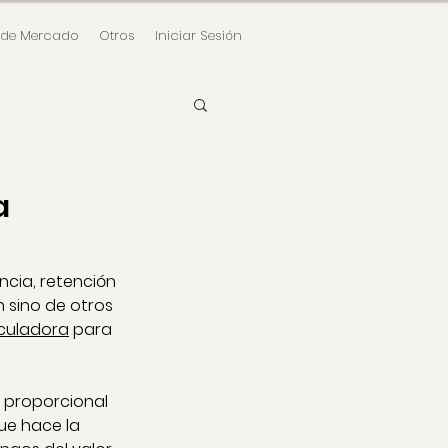
 de Mercado
Otros
Iniciar Sesión
a
ncia, retención 
n sino de otros 
culadora
 para 
 proporcional 
ue hace la 