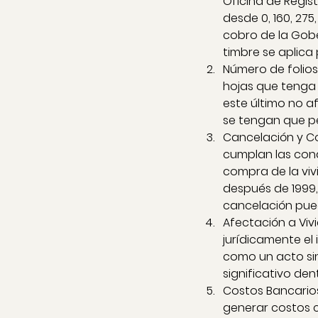
Oficina de Regist
desde 0, 160, 27
cobro de la Gobe
timbre se aplic
Número de folios
hojas que tenga 
este último no a
se tengan que pe
Cancelación y Co
cumplan las condi
compra de la viv
después de 1999, 
cancelación pued
Afectación a Viv
jurídicamente el 
como un acto sin 
significativo den
Costos Bancarios
generar costos c