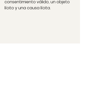
consentimiento válido, un objeto 
lícito y una causa lícita.
Promesa de 
Compraventa de 
Inmueble
La promesa de compraventa es de 
amplia utilidad en el negocio de 